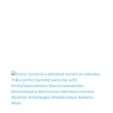
#bubbles #champagne #hotelkurdejov #artwine
#festi