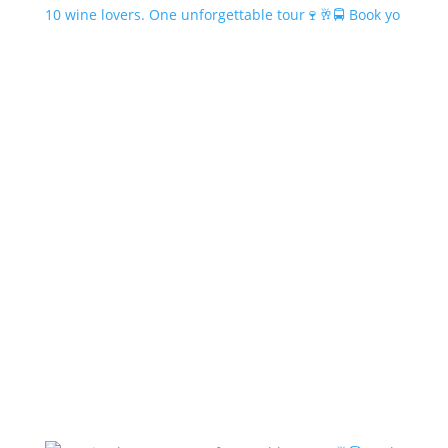
10 wine lovers. One unforgettable tour🍷🥂🚍 Book yo