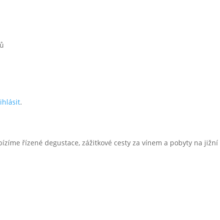
řů
ihlásit
.
bízíme řízené degustace, zážitkové cesty za vínem a pobyty na jižn