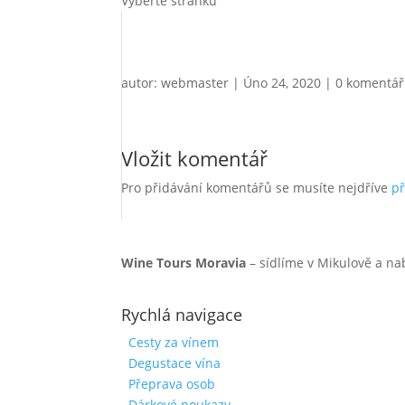
Vyberte stránku
autor:
webmaster
|
Úno 24, 2020
|
0 komentá
Vložit komentář
Pro přidávání komentářů se musíte nejdříve
př
Wine Tours Moravia
– sídlíme v Mikulově a na
Rychlá navigace
Cesty za vínem
Degustace vína
Přeprava osob
Dárkové poukazy