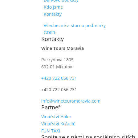
Kdo jsme
Kontakty
Všeobecné a storno podmínky
GDPR
Kontakty
Wine Tours Moravia
Purkyňova 1805
692 01 Mikulov
+420 722 056 731
+420 722 056 731
info@winetoursmoravia.com
Partneři
Vinařství Holec
Vinařství Košulič
FUN TAXI
Spojte se s námi na sociálních sítích