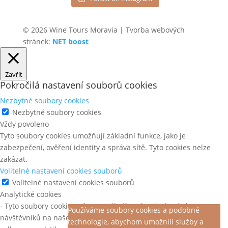
© 2026 Wine Tours Moravia | Tvorba webových
stránek:
NET boost
Zavřít
Pokročilá nastavení souborů cookies
Nezbytné soubory cookies
Nezbytné soubory cookies
Vždy povoleno
Tyto soubory cookies umožňují základní funkce, jako je
zabezpečení, ověření identity a správa sítě. Tyto cookies nelze
zakázat.
Volitelné nastavení cookies souborů
Volitelné nastavení cookies souborů
Analytické cookies
- Tyto soubory cookies nám pomáhají pochopit chování
Používáme soubory cookies a podobné
návštěvníků na našem webu, objevit chyby a poskytnout lepší
technologie, abychom umožnili služby a