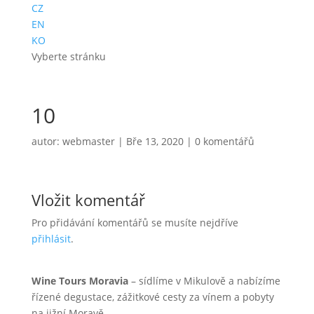
CZ
EN
KO
Vyberte stránku
10
autor:
webmaster
|
Bře 13, 2020
|
0 komentářů
Vložit komentář
Pro přidávání komentářů se musíte nejdříve
přihlásit
.
Wine Tours Moravia
– sídlíme v Mikulově a nabízíme
řízené degustace, zážitkové cesty za vínem a pobyty
na jižní Moravě.