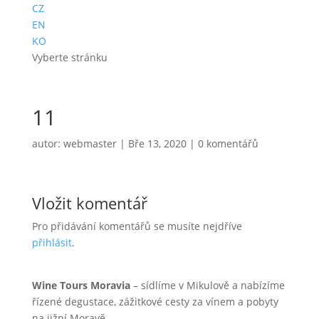
CZ
EN
KO
Vyberte stránku
11
autor:
webmaster
|
Bře 13, 2020
|
0 komentářů
Vložit komentář
Pro přidávání komentářů se musíte nejdříve
přihlásit
.
Wine Tours Moravia
– sídlíme v Mikulově a nabízíme
řízené degustace, zážitkové cesty za vínem a pobyty
na jižní Moravě.