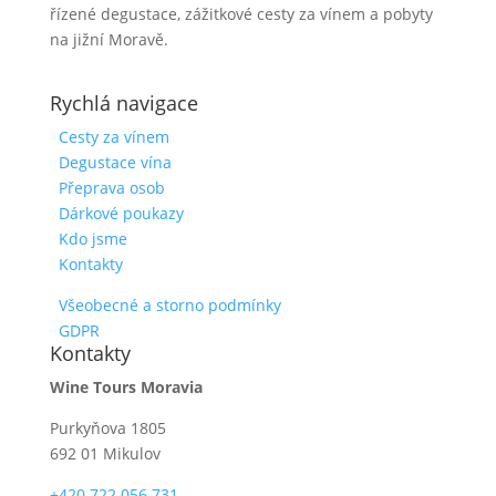
řízené degustace, zážitkové cesty za vínem a pobyty
na jižní Moravě.
Rychlá navigace
Cesty za vínem
Degustace vína
Přeprava osob
Dárkové poukazy
Kdo jsme
Kontakty
Všeobecné a storno podmínky
GDPR
Kontakty
Wine Tours Moravia
Purkyňova 1805
692 01 Mikulov
+420 722 056 731