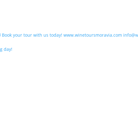
g day!