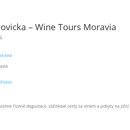
vlovicka – Wine Tours Moravia
řů
ravia
ihlásit
.
bízíme řízené degustace, zážitkové cesty za vínem a pobyty na jižn