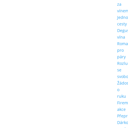
za
víne
Jedn
cesty
Degu
vína
Roma
pro
páry
Rozlu
se
svob
Žádos
o
ruku
Firem
akce
Přepr
Dárk