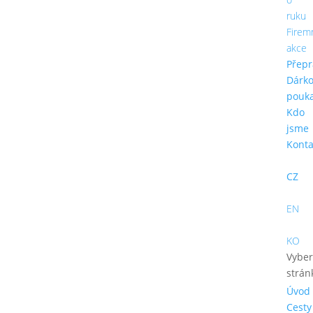
ruku
Firem
akce
Přepr
Dárk
pouk
Kdo
jsme
Konta
CZ
EN
KO
Vyber
strán
Úvod
Cesty