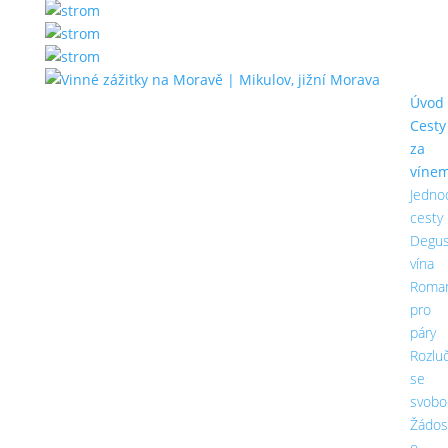
Úvod
Cesty
za
víne
Jedno
cesty
Degus
vína
Roman
pro
páry
Rozlu
se
svobo
Žádos
o