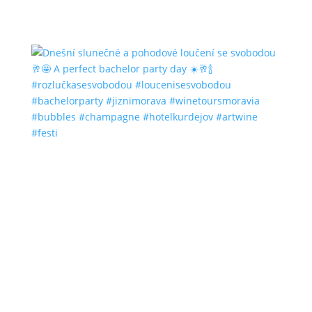
#bubbles #champagne #hotelkurdejov #artwine
#festi