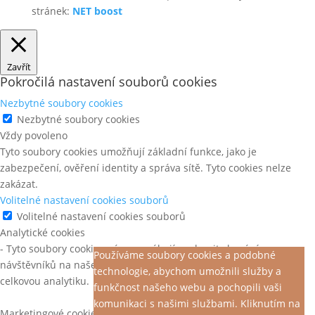
stránek:
NET boost
Zavřít
Pokročilá nastavení souborů cookies
Nezbytné soubory cookies
Nezbytné soubory cookies
Vždy povoleno
Tyto soubory cookies umožňují základní funkce, jako je
zabezpečení, ověření identity a správa sítě. Tyto cookies nelze
zakázat.
Volitelné nastavení cookies souborů
Volitelné nastavení cookies souborů
Analytické cookies
- Tyto soubory cookies nám pomáhají pochopit chování
Používáme soubory cookies a podobné
návštěvníků na našem webu, objevit chyby a poskytnout lepší
technologie, abychom umožnili služby a
celkovou analytiku.
funkčnost našeho webu a pochopili vaši
komunikaci s našimi službami. Kliknutím na
Marketingové cookies