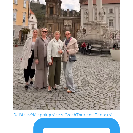
Další skvělá spolupráce s CzechTourism. Tentokrát