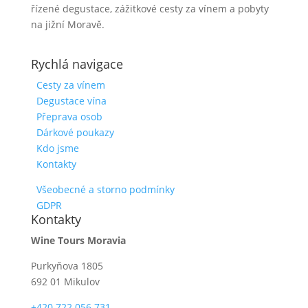
řízené degustace, zážitkové cesty za vínem a pobyty
na jižní Moravě.
Rychlá navigace
Cesty za vínem
Degustace vína
Přeprava osob
Dárkové poukazy
Kdo jsme
Kontakty
Všeobecné a storno podmínky
GDPR
Kontakty
Wine Tours Moravia
Purkyňova 1805
692 01 Mikulov
+420 722 056 731