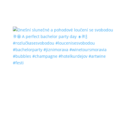
#bubbles #champagne #hotelkurdejov #artwine
#festi