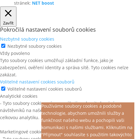
stránek:
NET boost
Zavřít
Pokročilá nastavení souborů cookies
Nezbytné soubory cookies
Nezbytné soubory cookies
Vždy povoleno
Tyto soubory cookies umožňují základní funkce, jako je
zabezpečení, ověření identity a správa sítě. Tyto cookies nelze
zakázat.
Volitelné nastavení cookies souborů
Volitelné nastavení cookies souborů
Analytické cookies
- Tyto soubory cookies nám pomáhají pochopit chování
Používáme soubory cookies a podobné
návštěvníků na našem webu, objevit chyby a poskytnout lepší
technologie, abychom umožnili služby a
celkovou analytiku.
funkčnost našeho webu a pochopili vaši
komunikaci s našimi službami. Kliknutím na
Marketingové cookies
"Přijmout" souhlasíte s použitím takovýchto
- Tyto soubory cookies jsou použity ke sledování efektivity