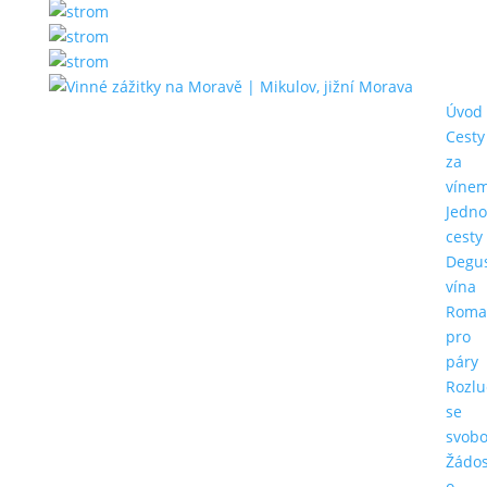
Úvod
Cesty
za
víne
Jedn
cesty
Degu
vína
Roma
pro
páry
Rozlu
se
svob
Žádos
o