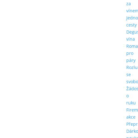
za
víne
Jedn
cesty
Degu
vína
Roma
pro
páry
Rozlu
se
svob
Žádos
o
ruku
Firem
akce
Přepr
Dárk