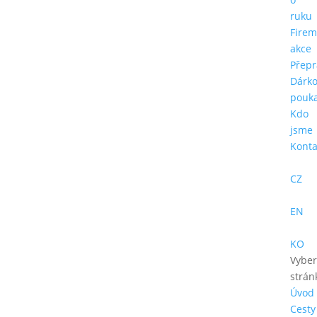
ruku
Firem
akce
Přepr
Dárk
pouk
Kdo
jsme
Konta
CZ
EN
KO
Vyber
strán
Úvod
Cesty