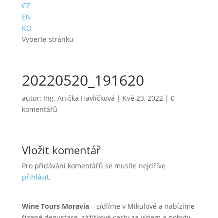
CZ
EN
KO
Vyberte stránku
20220520_191620
autor:
Ing. Anička Havlíčková
|
Kvě 23, 2022
|
0
komentářů
Vložit komentář
Pro přidávání komentářů se musíte nejdříve
přihlásit
.
Wine Tours Moravia
– sídlíme v Mikulově a nabízíme
řízené degustace, zážitkové cesty za vínem a pobyty