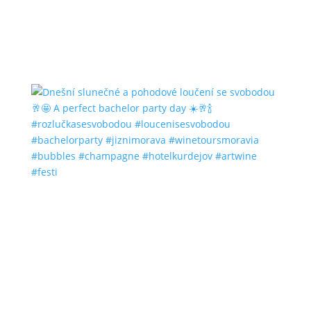
#bubbles #champagne #hotelkurdejov #artwine
#festi