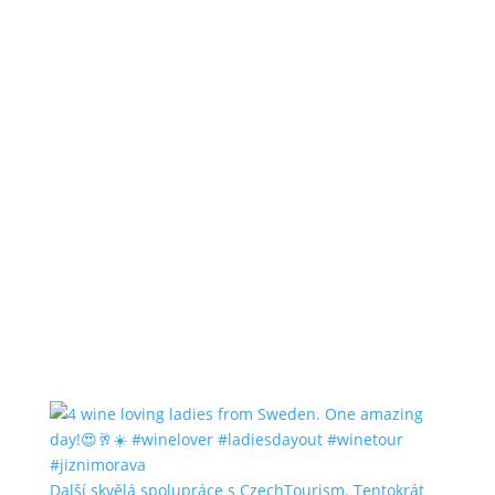
Další skvělá spolupráce s CzechTourism. Tentokrát