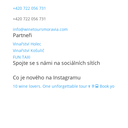
+420 722 056 731
+420 722 056 731
info@winetoursmoravia.com
Partneři
Vinařství Holec
Vinařství Košulič
FUN TAXI
Spojte se s námi na sociálních sítích
Co je nového na Instagramu
10 wine lovers. One unforgettable tour🍷🥂🚍 Book yo