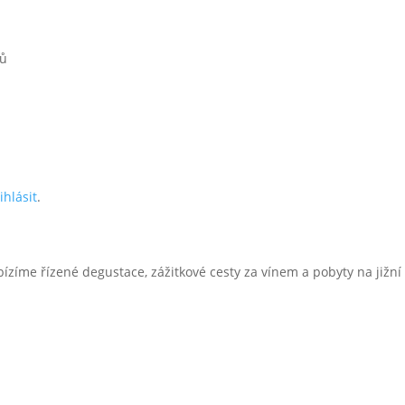
řů
ihlásit
.
bízíme řízené degustace, zážitkové cesty za vínem a pobyty na jižn