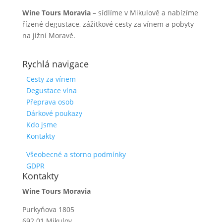
Wine Tours Moravia
– sídlíme v Mikulově a nabízíme
řízené degustace, zážitkové cesty za vínem a pobyty
na jižní Moravě.
Rychlá navigace
Cesty za vínem
Degustace vína
Přeprava osob
Dárkové poukazy
Kdo jsme
Kontakty
Všeobecné a storno podmínky
GDPR
Kontakty
Wine Tours Moravia
Purkyňova 1805
692 01 Mikulov