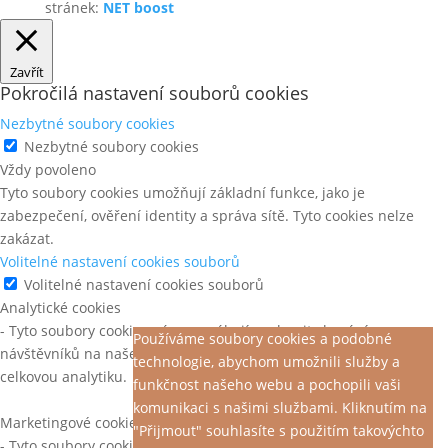
stránek:
NET boost
Zavřít
Pokročilá nastavení souborů cookies
Nezbytné soubory cookies
Nezbytné soubory cookies
Vždy povoleno
Tyto soubory cookies umožňují základní funkce, jako je
zabezpečení, ověření identity a správa sítě. Tyto cookies nelze
zakázat.
Volitelné nastavení cookies souborů
Volitelné nastavení cookies souborů
Analytické cookies
- Tyto soubory cookies nám pomáhají pochopit chování
Používáme soubory cookies a podobné
návštěvníků na našem webu, objevit chyby a poskytnout lepší
technologie, abychom umožnili služby a
celkovou analytiku.
funkčnost našeho webu a pochopili vaši
komunikaci s našimi službami. Kliknutím na
Marketingové cookies
"Přijmout" souhlasíte s použitím takovýchto
- Tyto soubory cookies jsou použity ke sledování efektivity