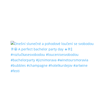
#bubbles #champagne #hotelkurdejov #artwine
#festi