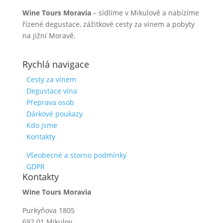
Wine Tours Moravia
– sídlíme v Mikulově a nabízíme
řízené degustace, zážitkové cesty za vínem a pobyty
na jižní Moravě.
Rychlá navigace
Cesty za vínem
Degustace vína
Přeprava osob
Dárkové poukazy
Kdo jsme
Kontakty
Všeobecné a storno podmínky
GDPR
Kontakty
Wine Tours Moravia
Purkyňova 1805
692 01 Mikulov