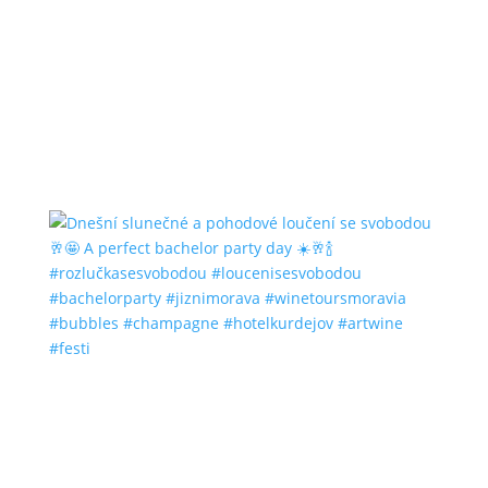
#bubbles #champagne #hotelkurdejov #artwine
#festi