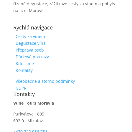
řízené degustace, zážitkové cesty za vínem a pobyty
na jižní Moravě.
Rychlá navigace
Cesty za vínem
Degustace vína
Přeprava osob
Dárkové poukazy
Kdo jsme
Kontakty
Všeobecné a storno podmínky
GDPR
Kontakty
Wine Tours Moravia
Purkyňova 1805
692 01 Mikulov
+420 722 056 731