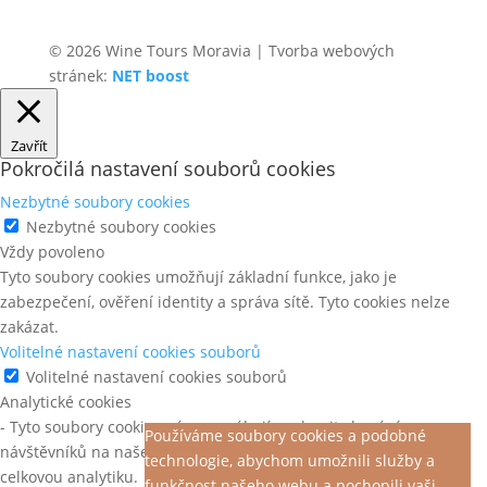
© 2026 Wine Tours Moravia | Tvorba webových
stránek:
NET boost
Zavřít
Pokročilá nastavení souborů cookies
Nezbytné soubory cookies
Nezbytné soubory cookies
Vždy povoleno
Tyto soubory cookies umožňují základní funkce, jako je
zabezpečení, ověření identity a správa sítě. Tyto cookies nelze
zakázat.
Volitelné nastavení cookies souborů
Volitelné nastavení cookies souborů
Analytické cookies
- Tyto soubory cookies nám pomáhají pochopit chování
Používáme soubory cookies a podobné
návštěvníků na našem webu, objevit chyby a poskytnout lepší
technologie, abychom umožnili služby a
celkovou analytiku.
funkčnost našeho webu a pochopili vaši