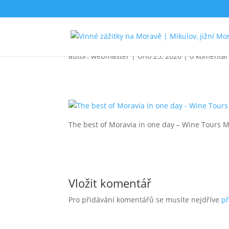
4
autor:
webmaster
|
Úno 25, 2026
|
0 komentá
The best of Moravia in one day – Wine Tours 
Vložit komentář
Pro přidávání komentářů se musíte nejdříve
př