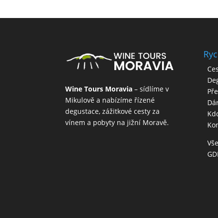
Ryc
Ces
Deg
Wine Tours Moravia
– sídlíme v
Př
Mikulově a nabízíme řízené
Dá
degustace, zážitkové cesty za
Kd
vínem a pobyty na jižní Moravě.
Kon
Vš
GD