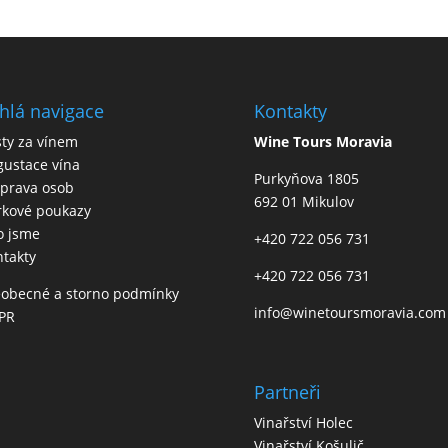
hlá navigace
Kontakty
ty za vínem
Wine Tours Moravia
ustace vína
Purkyňova 1805
eprava osob
692 01 Mikulov
rkové poukazy
o jsme
+420 722 056 731
takty
+420 722 056 731
eobecné a storno podmínky
info@winetoursmoravia.com
PR
Partneři
Vinařství Holec
Vinařství Košulič