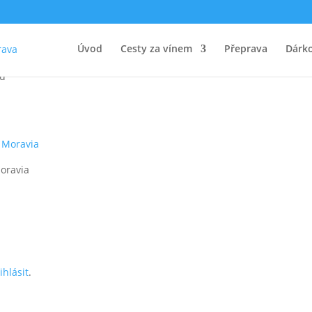
Úvod
Cesty za vínem
Přeprava
Dárk
řů
Moravia
ihlásit
.