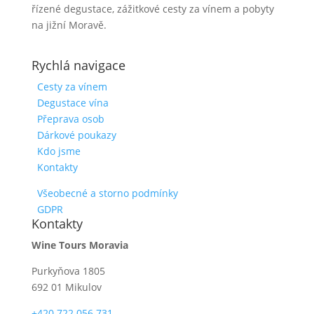
řízené degustace, zážitkové cesty za vínem a pobyty
na jižní Moravě.
Rychlá navigace
Cesty za vínem
Degustace vína
Přeprava osob
Dárkové poukazy
Kdo jsme
Kontakty
Všeobecné a storno podmínky
GDPR
Kontakty
Wine Tours Moravia
Purkyňova 1805
692 01 Mikulov
+420 722 056 731