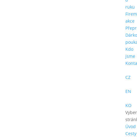
ruku
Firem
akce
Přepr
Dárk
pouk
Kdo
jsme
Konta
CZ
EN
KO
Vyber
strán
Úvod
Cesty