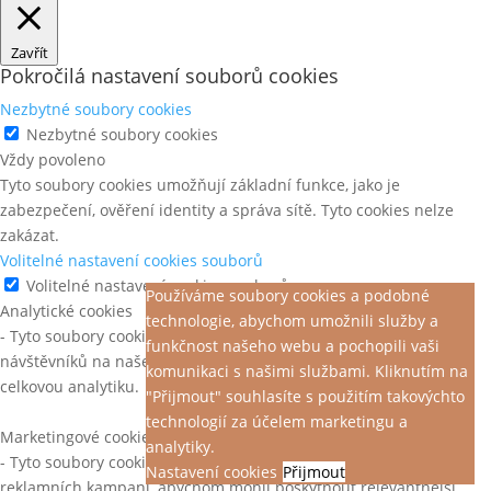
Zavřít
Pokročilá nastavení souborů cookies
Nezbytné soubory cookies
Nezbytné soubory cookies
Vždy povoleno
Tyto soubory cookies umožňují základní funkce, jako je
zabezpečení, ověření identity a správa sítě. Tyto cookies nelze
zakázat.
Volitelné nastavení cookies souborů
Volitelné nastavení cookies souborů
Používáme soubory cookies a podobné
Analytické cookies
technologie, abychom umožnili služby a
- Tyto soubory cookies nám pomáhají pochopit chování
funkčnost našeho webu a pochopili vaši
návštěvníků na našem webu, objevit chyby a poskytnout lepší
komunikaci s našimi službami. Kliknutím na
celkovou analytiku.
"Přijmout" souhlasíte s použitím takovýchto
technologií za účelem marketingu a
Marketingové cookies
analytiky.
- Tyto soubory cookies jsou použity ke sledování efektivity
Nastavení cookies
Přijmout
reklamních kampaní, abychom mohli poskytnout relevantnější