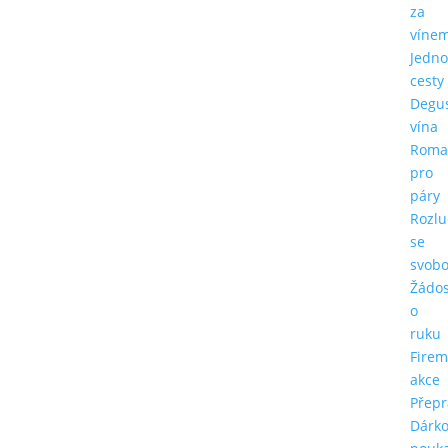
za
víne
Jedn
cesty
Degu
vína
Roma
pro
páry
Rozlu
se
svob
Žádos
o
ruku
Firem
akce
Přepr
Dárk