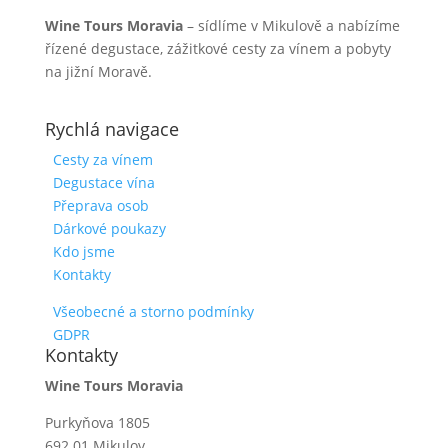
Wine Tours Moravia
– sídlíme v Mikulově a nabízíme
řízené degustace, zážitkové cesty za vínem a pobyty
na jižní Moravě.
Rychlá navigace
Cesty za vínem
Degustace vína
Přeprava osob
Dárkové poukazy
Kdo jsme
Kontakty
Všeobecné a storno podmínky
GDPR
Kontakty
Wine Tours Moravia
Purkyňova 1805
692 01 Mikulov