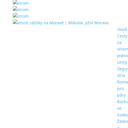
Úvod
Cesty
za
víne
Jedn
cesty
Degu
vína
Roma
pro
páry
Rozlu
se
svob
Žádos
o