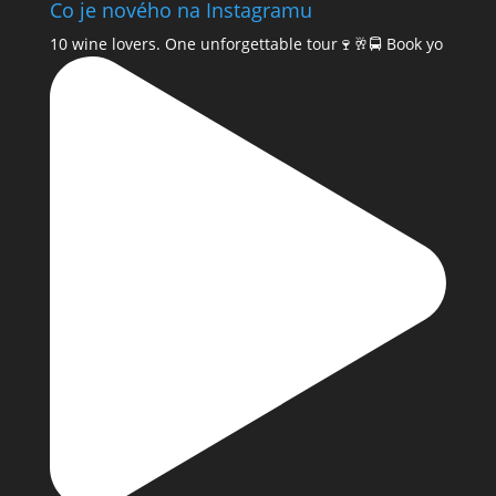
Co je nového na Instagramu
10 wine lovers. One unforgettable tour🍷🥂🚍 Book yo