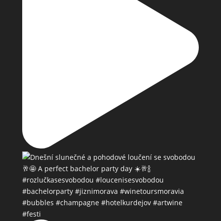
#bubbles #champagne #hotelkurdejov #artwine
#festi