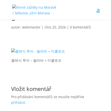
6
autor:
webmaster
|
Úno 25, 2026
|
0 komentářů
클래식 투어 – 팔라바 + 미쿨로프
Vložit komentář
Pro přidávání komentářů se musíte nejdříve
přihlásit
.