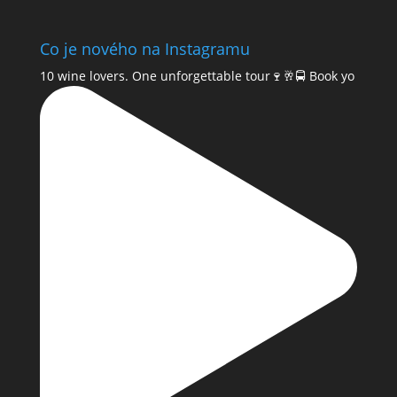
Co je nového na Instagramu
10 wine lovers. One unforgettable tour🍷🥂🚍 Book yo