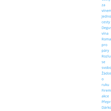
za
víne
Jedn
cesty
Degu
vína
Roma
pro
páry
Rozlu
se
svob
Žádos
o
ruku
Firem
akce
Přepr
Dárk