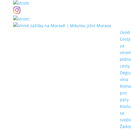
Úvod
Cesty
za
víne
Jedn
cesty
Degu
vína
Roma
pro
páry
Rozlu
se
svob
Žádos