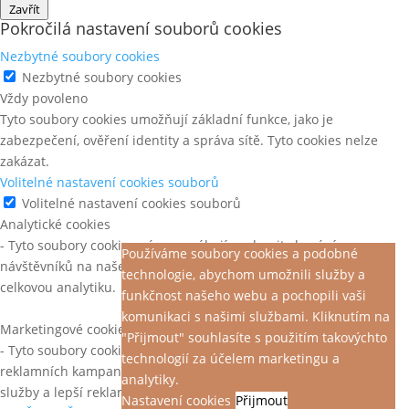
Zavřít
Pokročilá nastavení souborů cookies
Nezbytné soubory cookies
Nezbytné soubory cookies
Vždy povoleno
Tyto soubory cookies umožňují základní funkce, jako je
zabezpečení, ověření identity a správa sítě. Tyto cookies nelze
zakázat.
Volitelné nastavení cookies souborů
Volitelné nastavení cookies souborů
Analytické cookies
- Tyto soubory cookies nám pomáhají pochopit chování
Používáme soubory cookies a podobné
návštěvníků na našem webu, objevit chyby a poskytnout lepší
technologie, abychom umožnili služby a
celkovou analytiku.
funkčnost našeho webu a pochopili vaši
komunikaci s našimi službami. Kliknutím na
Marketingové cookies
"Přijmout" souhlasíte s použitím takovýchto
- Tyto soubory cookies jsou použity ke sledování efektivity
technologií za účelem marketingu a
reklamních kampaní, abychom mohli poskytnout relevantnější
analytiky.
služby a lepší reklamy podle vašich zájmů.
Nastavení cookies
Přijmout