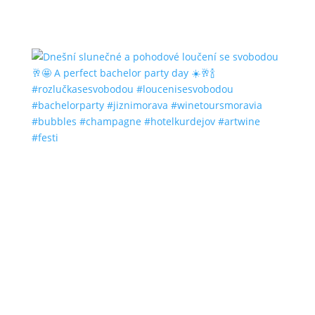
#bubbles #champagne #hotelkurdejov #artwine
#festi