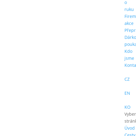
o
ruku
Firem
akce
Přepr
Dárk
pouk
Kdo
jsme
Konta
CZ
EN
KO
Vyber
strán
Úvod
Cesty