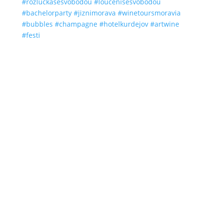
#bubbles #champagne #hotelkurdejov #artwine
#festi