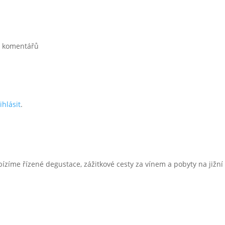
0 komentářů
ihlásit
.
bízíme řízené degustace, zážitkové cesty za vínem a pobyty na jižn