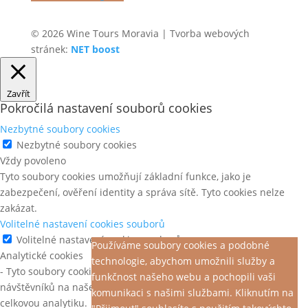
© 2026 Wine Tours Moravia | Tvorba webových
stránek:
NET boost
Zavřít
Pokročilá nastavení souborů cookies
Nezbytné soubory cookies
Nezbytné soubory cookies
Vždy povoleno
Tyto soubory cookies umožňují základní funkce, jako je
zabezpečení, ověření identity a správa sítě. Tyto cookies nelze
zakázat.
Volitelné nastavení cookies souborů
Volitelné nastavení cookies souborů
Používáme soubory cookies a podobné
Analytické cookies
technologie, abychom umožnili služby a
- Tyto soubory cookies nám pomáhají pochopit chování
funkčnost našeho webu a pochopili vaši
návštěvníků na našem webu, objevit chyby a poskytnout lepší
komunikaci s našimi službami. Kliknutím na
celkovou analytiku.