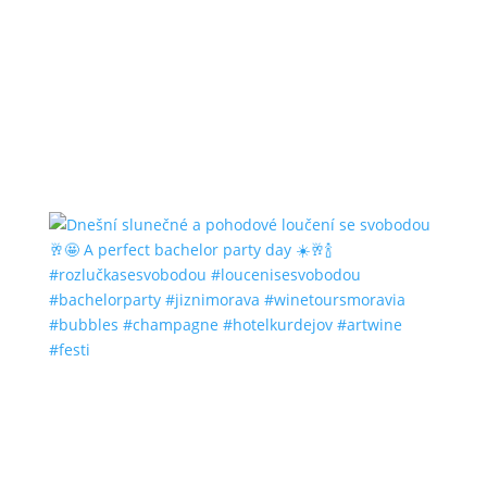
#bubbles #champagne #hotelkurdejov #artwine
#festi