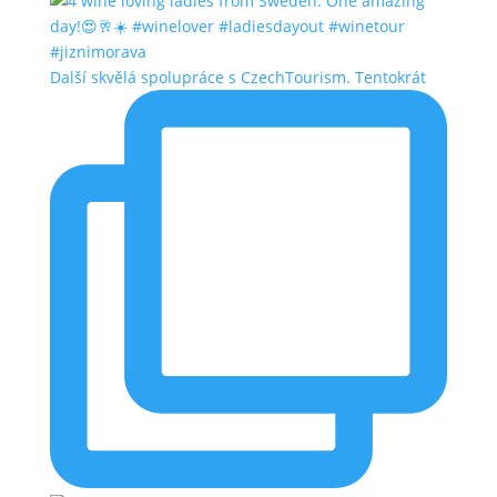
Další skvělá spolupráce s CzechTourism. Tentokrát