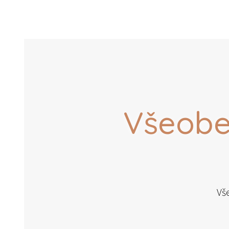
Všeobe
Vš