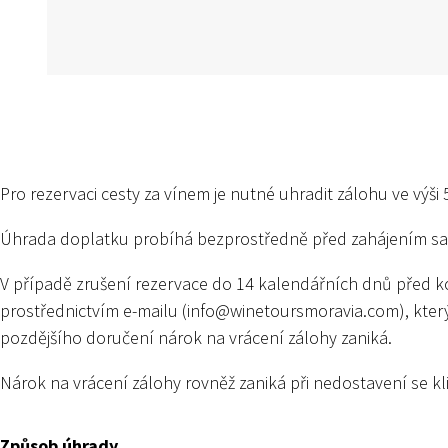
Pro rezervaci cesty za vínem je nutné uhradit zálohu ve výši
Úhrada doplatku probíhá bezprostředně před zahájením sa
V případě zrušení rezervace do 14 kalendářních dnů před ko
prostřednictvím e-mailu (
info@winetoursmoravia.com
), kte
pozdějšího doručení nárok na vrácení zálohy zaniká.
Nárok na vrácení zálohy rovněž zaniká při nedostavení se k
Způsob úhrady