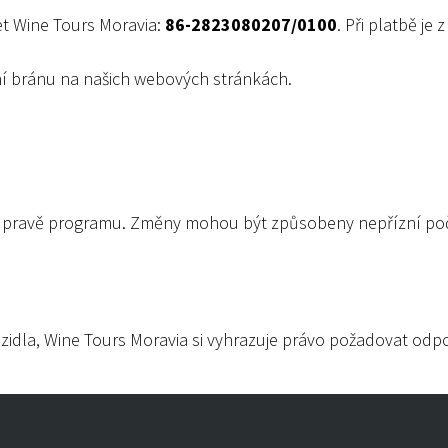
 Wine Tours Moravia:
86-2823080207/0100
. Při platbě je
ní bránu na našich webových stránkách.
k úpravě programu. Změny mohou být způsobeny nepřízní poča
ozidla, Wine Tours Moravia si vyhrazuje právo požadovat odp