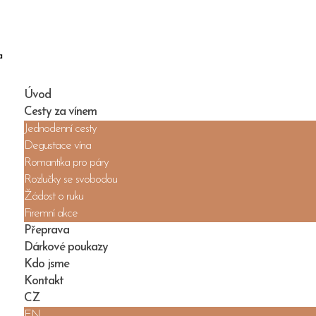
Úvod
Cesty za vínem
Jednodenní cesty
Degustace vína
Romantika pro páry
Rozlučky se svobodou
Žádost o ruku
Firemní akce
Přeprava
Dárkové poukazy
Kdo jsme
Kontakt
CZ
EN