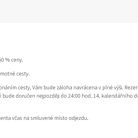
 50 % ceny.
motné cesty.
náním cesty, Vám bude záloha navrácena v plné výši. Rezerv
rý bude doručen nejpozději do 24:00 hod. 14. kalendářního 
lienta včas na smluvené místo odjezdu.