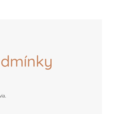
odmínky
ia.