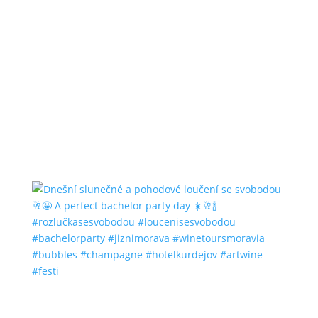
#bubbles #champagne #hotelkurdejov #artwine
#festi