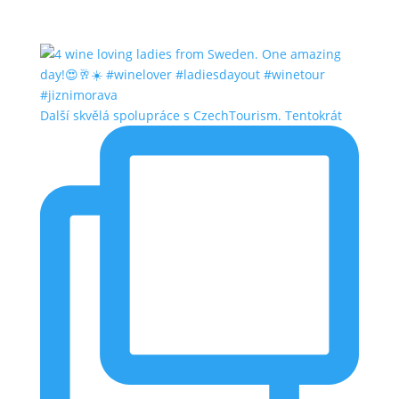
Další skvělá spolupráce s CzechTourism. Tentokrát