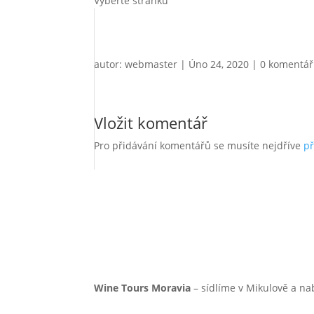
Vyberte stránku
autor:
webmaster
|
Úno 24, 2020
|
0 komentá
Vložit komentář
Pro přidávání komentářů se musíte nejdříve
př
Wine Tours Moravia
– sídlíme v Mikulově a na