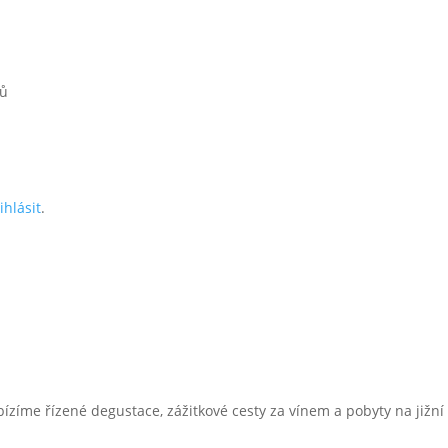
řů
ihlásit
.
bízíme řízené degustace, zážitkové cesty za vínem a pobyty na jižn