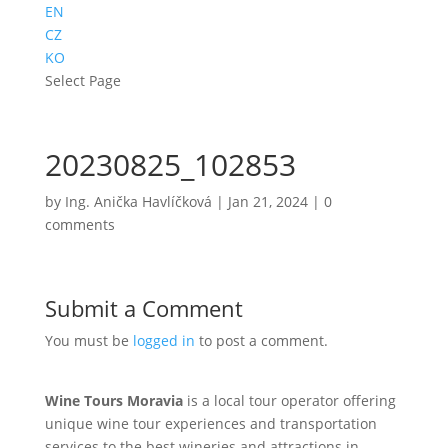
EN
CZ
KO
Select Page
20230825_102853
by
Ing. Anička Havlíčková
|
Jan 21, 2024
|
0
comments
Submit a Comment
You must be
logged in
to post a comment.
Wine Tours Moravia
is a local tour operator offering
unique wine tour experiences and transportation
services to the best wineries and attractions in