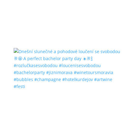
#bubbles #champagne #hotelkurdejov #artwine
#festi