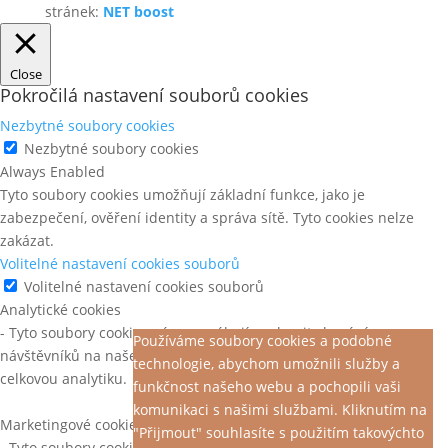
stránek:
NET boost
Close
Pokročilá nastavení souborů cookies
Nezbytné soubory cookies
Nezbytné soubory cookies
Always Enabled
Tyto soubory cookies umožňují základní funkce, jako je
zabezpečení, ověření identity a správa sítě. Tyto cookies nelze
zakázat.
Volitelné nastavení cookies souborů
Volitelné nastavení cookies souborů
Analytické cookies
- Tyto soubory cookies nám pomáhají pochopit chování
Používáme soubory cookies a podobné
návštěvníků na našem webu, objevit chyby a poskytnout lepší
technologie, abychom umožnili služby a
celkovou analytiku.
funkčnost našeho webu a pochopili vaši
komunikaci s našimi službami. Kliknutím na
Marketingové cookies
"Přijmout" souhlasíte s použitím takovýchto
- Tyto soubory cookies jsou použity ke sledování efektivity