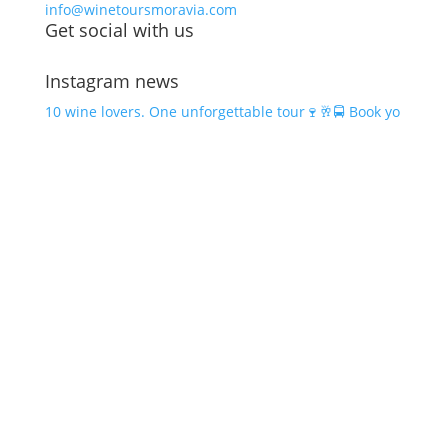
info@winetoursmoravia.com
Get social with us
Instagram news
10 wine lovers. One unforgettable tour🍷🥂🚍 Book yo