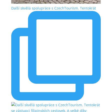
Další skvělá spolupráce s CzechTourism. Tentokrát