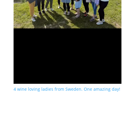
4 wine loving ladies from Sweden. One amazing day!