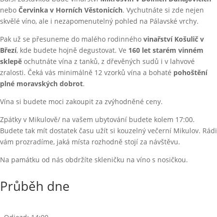
nebo
Červinka v Horních Věstonicích
. Vychutnáte si zde nejen
skvělé víno, ale i nezapomenutelný pohled na Pálavské vrchy.
Pak už se přesuneme do malého rodinného
vinařství Košulič v
Březí
, kde budete hojně degustovat. Ve
160 let starém vinném
sklepě
ochutnáte vína z tanků, z dřevěných sudů i v lahvové
zralosti. Čeká vás minimálně 12 vzorků vína a bohaté
pohoštění
plné moravských dobrot
.
Vína si budete moci zakoupit za zvýhodněné ceny.
Zpátky v Mikulově/ na vašem ubytování budete kolem 17:00.
Budete tak mít dostatek času užít si kouzelný večerní Mikulov. Rádi
vám prozradíme, jaká místa rozhodně stojí za návštěvu.
Na památku od nás obdržíte skleničku na víno s nosičkou.
Průběh dne