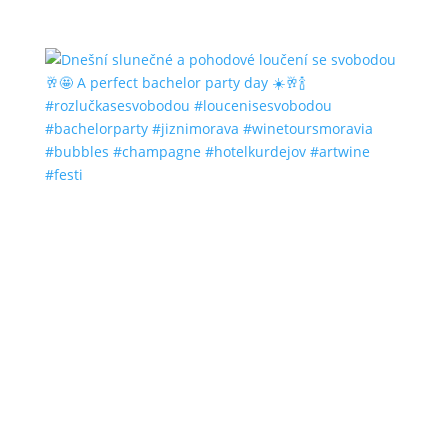
#bubbles #champagne #hotelkurdejov #artwine
#festi