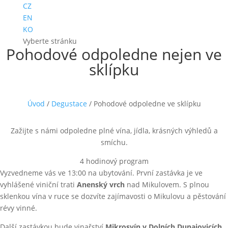
CZ
EN
KO
Vyberte stránku
Pohodové odpoledne nejen ve
sklípku
Úvod
/
Degustace
/ Pohodové odpoledne ve sklípku
Zažijte s námi odpoledne plné vína, jídla, krásných výhledů a
smíchu.
4 hodinový program
Vyzvedneme vás ve 13:00 na ubytování. První zastávka je ve
vyhlášené viniční trati
Anenský vrch
nad Mikulovem. S plnou
sklenkou vína v ruce se dozvíte zajímavosti o Mikulovu a pěstování
révy vinné.
Další zastávkou bude vinařství
Mikrosvín v Dolních Dunajovicích